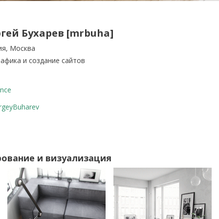
гей Бухарев [mrbuha]
ия, Москва
рафика и создание сайтов
nce
rgeyBuharev
рование и визуализация