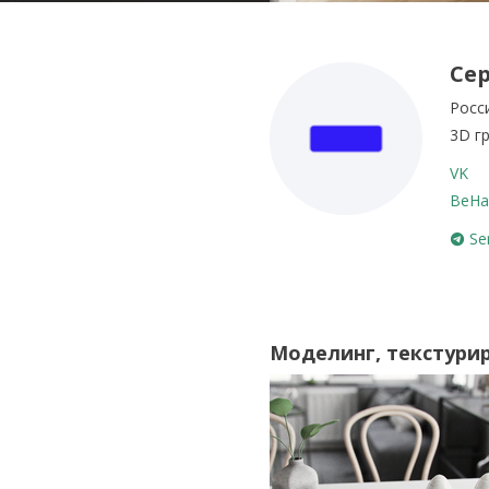
Сер
Росс
3D г
VK
BeHa
Se
Моделинг, текстури